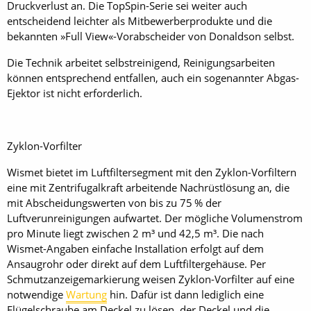
Druckverlust an. Die TopSpin-Serie sei weiter auch
entscheidend leichter als Mitbewerberprodukte und die
bekannten »Full View«-Vorabscheider von Donaldson selbst.
Die Technik arbeitet selbstreinigend, Reinigungsarbeiten
können entsprechend entfallen, auch ein sogenannter Abgas-
Ejektor ist nicht erforderlich.
Zyklon-Vorfilter
Wismet bietet im Luftfiltersegment mit den Zyklon-Vorfiltern
eine mit Zentrifugalkraft arbeitende Nachrüstlösung an, die
mit Abscheidungswerten von bis zu 75 % der
Luftverunreinigungen aufwartet. Der mögliche Volumenstrom
pro Minute liegt zwischen 2 m³ und 42,5 m³. Die nach
Wismet-Angaben einfache Installation erfolgt auf dem
Ansaugrohr oder direkt auf dem Luftfiltergehäuse. Per
Schmutzanzeigemarkierung weisen Zyklon-Vorfilter auf eine
notwendige
Wartung
hin. Dafür ist dann lediglich eine
Flügelschraube am Deckel zu lösen, der Deckel und die