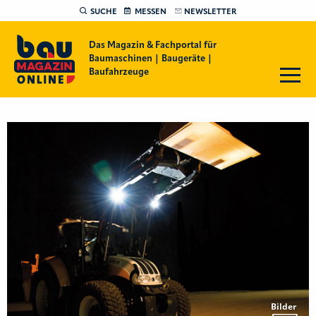
SUCHE
MESSEN
NEWSLETTER
Das Magazin & Fachportal für
Baumaschinen | Baugeräte |
Baufahrzeuge
Bilder