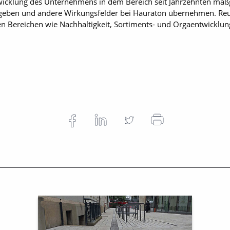
wicklung des Unternehmens in dem Bereich seit Jahrzehnten maßge
eben und andere Wirkungsfelder bei Hauraton übernehmen. Reut
en Bereichen wie Nachhaltigkeit, Sortiments- und Orgaentwicklu