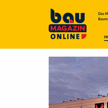
Das M
Bauma
H