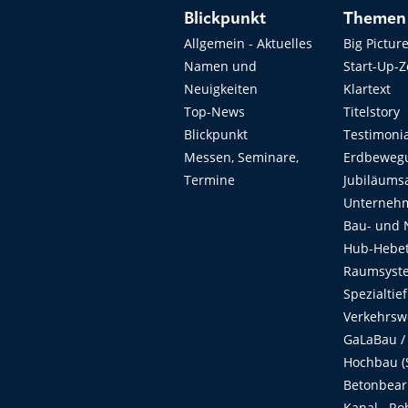
Blickpunkt
Themen
Allgemein - Aktuelles
Big Pictur
Namen und
Start-Up-
Neuigkeiten
Klartext
Top-News
Titelstory
Blickpunkt
Testimoni
Messen, Seminare,
Erdbeweg
Termine
Jubiläums
Unterneh
Bau- und 
Hub-Hebet
Raumsyste
Spezialtie
Verkehrsw
GaLaBau /
Hochbau (S
Betonbear
Kanal-, Ro