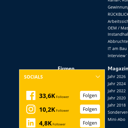
Gewinnung
RÜCKBLICK
Arbeitssic
OEM / Masc
Instandha
Abbruchtec
IT am Bau
Interview´
Firmen
Magazi
Hersteller, Händler,
Jahr 2026
SOCIALS
Vermieter
Jahr 2024
Messen, Seminare,
Jahr 2022
33,6K
Folgen
Follower
Kongresse
Jahr 2020
Verbände
Jahr 2018
10,2K
Folgen
Follower
Startup
Sonderver
Mini-Abo
4,8K
Folgen
Follower