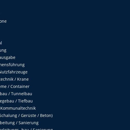
e
Zone
al
ung
ausgabe
mensführung
Nutzfahrzeuge
echnik / Krane
me / Container
fbau / Tunnelbau
egebau / Tiefbau
 Kommunaltechnik
chalung / Gerüste / Beton)
beitung / Sanierung
hrleitungs- bau / Sanierung