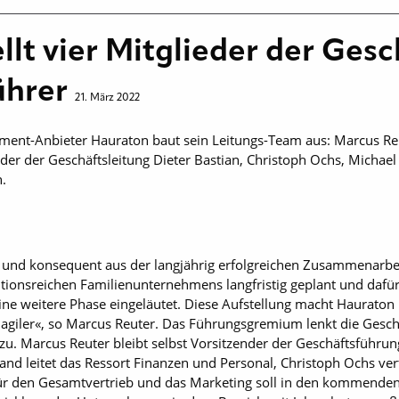
llt vier Mitglieder der Gesc
ührer
21. März 2022
nt-Anbieter Hauraton baut sein Leitungs-Team aus: Marcus Reut
ieder der Geschäftsleitung Dieter Bastian, Christoph Ochs, Micha
.
h und konsequent aus der langjährig erfolgreichen Zusammenarbei
tionsreichen Familienunternehmens langfristig geplant und dafür
ine weitere Phase eingeläutet. Diese Aufstellung macht Hauraton 
agiler«, so Marcus Reuter. Das Führungsgremium lenkt die Gesch
. Marcus Reuter bleibt selbst Vorsitzender der Geschäftsführun
eland leitet das Ressort Finanzen und Personal, Christoph Ochs v
 Für den Gesamtvertrieb und das Marketing soll in den kommende