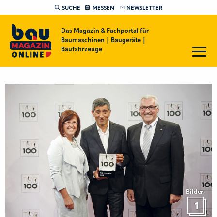
SUCHE
MESSEN
NEWSLETTER
Das Magazin & Fachportal für
Baumaschinen | Baugeräte |
Baufahrzeuge
Bilder
1