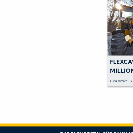
FLEXCA
MILLIO
FORSC
zum Artikel
BUNDE