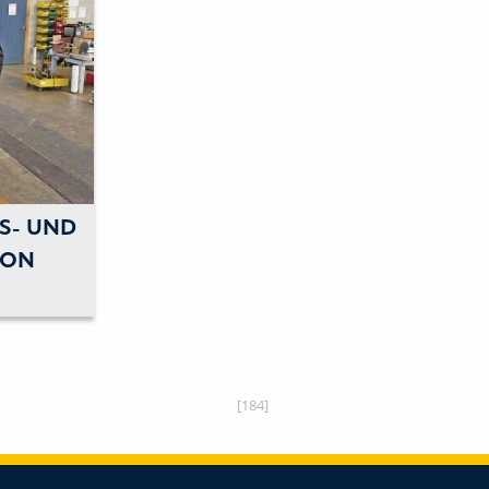
S- UND
VON
RBEN
[184]