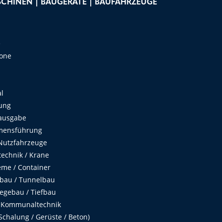
CHINEN | BAUGERÄTE | BAUFAHRZEUGE
e
Zone
al
ung
ausgabe
mensführung
Nutzfahrzeuge
echnik / Krane
me / Container
fbau / Tunnelbau
egebau / Tiefbau
 Kommunaltechnik
chalung / Gerüste / Beton)