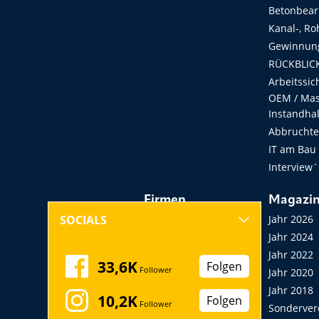
Betonbear
Kanal-, Ro
Gewinnung
RÜCKBLICK
Arbeitssic
OEM / Masc
Instandha
Abbruchtec
IT am Bau
Interview´
Firmen
Magazi
Hersteller, Händler,
Jahr 2026
SOCIALS
Vermieter
Jahr 2024
Messen, Seminare,
Jahr 2022
33,6K
Folgen
Follower
Kongresse
Jahr 2020
Verbände
Jahr 2018
10,2K
Folgen
Follower
Startup
Sonderver