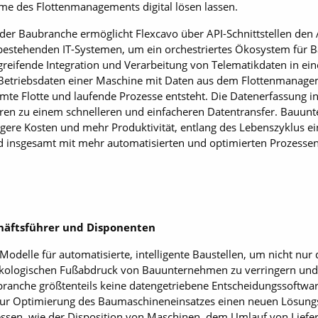
eme des Flottenmanagements digital lösen lassen.
ung der Baubranche ermöglicht Flexcavo über API-Schnittstellen d
bestehenden IT-Systemen, um ein orchestriertes Ökosystem für 
greifende Integration und Verarbeitung von Telematikdaten in ein
e Betriebsdaten einer Maschine mit Daten aus dem Flottenmanage
samte Flotte und laufende Prozesse entsteht. Die Datenerfassung in
ren zu einem schnelleren und einfacheren Datentransfer. Bauunt
ringere Kosten und mehr Produktivität, entlang des Lebenszyklus
d insgesamt mit mehr automatisierten und optimierten Prozesse
chäftsführer und Disponenten
odelle für automatisierte, intelligente Baustellen, um nicht nur 
kologischen Fußabdruck von Bauunternehmen zu verringern und d
branche größtenteils keine datengetriebene Entscheidungssoftwar
ur Optimierung des Baumaschineneinsatzes einen neuen Lösungsa
ssen, wie der Disposition von Maschinen, dem Umlauf von Liefer