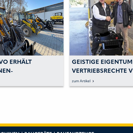
VO ERHÄLT
GEISTIGE EIGENTUM
NEN-
VERTRIEBSRECHTE 
HUNGSZULAGE DER
WEDGELOCK ERWO
zum Artikel
SREGIERUNG