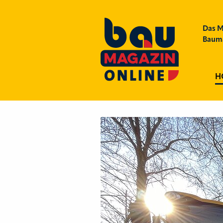
Das M
Bauma
H