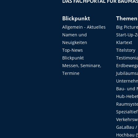
DAS FACHPORTAL FÜR BAUMAS
Blickpunkt
Themen
Allgemein - Aktuelles
Big Pictur
Namen und
Start-Up-
Neuigkeiten
Klartext
Top-News
Titelstory
Blickpunkt
Testimoni
Messen, Seminare,
Erdbeweg
Termine
Jubiläums
Unterneh
Bau- und 
Hub-Hebet
Raumsyste
Spezialtie
Verkehrsw
GaLaBau /
Hochbau (S