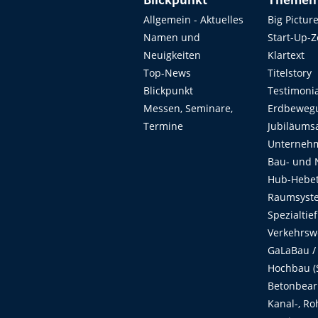
Blickpunkt
Themen
Allgemein - Aktuelles
Big Pictur
Namen und
Start-Up-
Neuigkeiten
Klartext
Top-News
Titelstory
Blickpunkt
Testimoni
Messen, Seminare,
Erdbeweg
Termine
Jubiläums
Unterneh
Bau- und 
Hub-Hebet
Raumsyste
Spezialtie
Verkehrsw
GaLaBau /
Hochbau (S
Betonbear
Kanal-, Ro