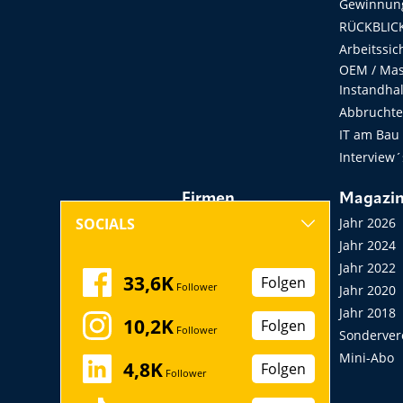
Gewinnung
RÜCKBLICK
Arbeitssic
OEM / Masc
Instandha
Abbruchtec
IT am Bau
Interview´
Firmen
Magazi
Hersteller, Händler,
Jahr 2026
SOCIALS
Vermieter
Jahr 2024
Messen, Seminare,
Jahr 2022
33,6K
Folgen
Follower
Kongresse
Jahr 2020
Verbände
Jahr 2018
10,2K
Folgen
Follower
Startup
Sonderver
Mini-Abo
4,8K
Folgen
Follower