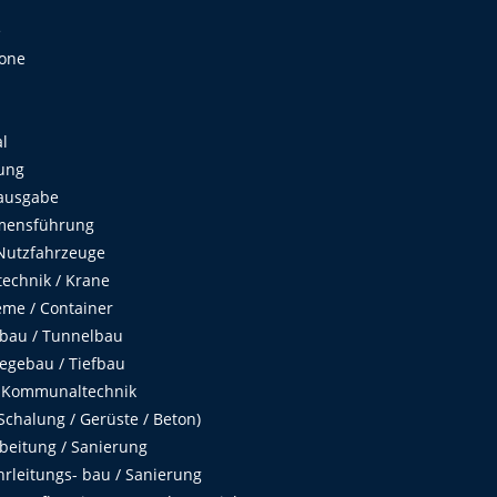
e
Zone
al
ung
ausgabe
mensführung
Nutzfahrzeuge
echnik / Krane
me / Container
fbau / Tunnelbau
egebau / Tiefbau
 Kommunaltechnik
chalung / Gerüste / Beton)
beitung / Sanierung
hrleitungs- bau / Sanierung