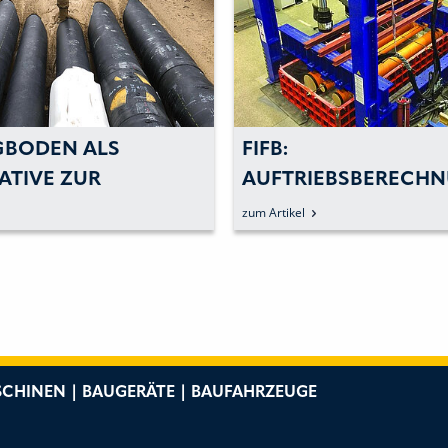
GBODEN ALS
FIFB:
ATIVE ZUR
AUFTRIEBSBERECH
LUNG MIT SAND
VON ROHREN IN
zum Artikel
FLÜSSIGBODEN
CHINEN | BAUGERÄTE | BAUFAHRZEUGE