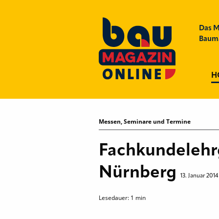
Das M
Bauma
H
Messen, Seminare und Termine
Fachkundelehrg
Nürnberg
13. Januar 2014
Lesedauer:
1
min