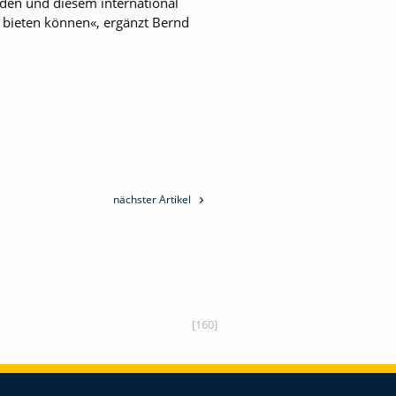
rden und diesem international
 bieten können«, ergänzt Bernd
nächster Artikel
[160]