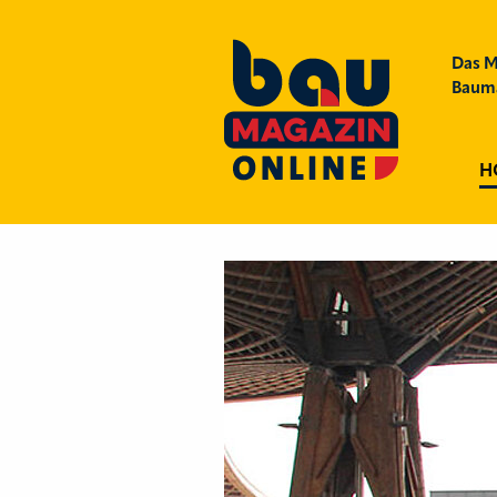
Das M
Bauma
H