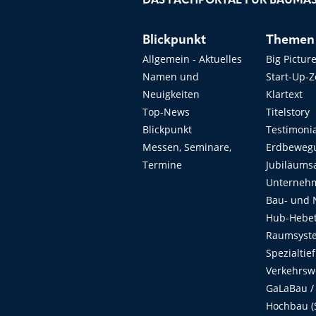
DAS FACHPORTAL FÜR BAUMAS
Blickpunkt
Themen
Allgemein - Aktuelles
Big Pictur
Namen und
Start-Up-
Neuigkeiten
Klartext
Top-News
Titelstory
Blickpunkt
Testimoni
Messen, Seminare,
Erdbeweg
Termine
Jubiläums
Unterneh
Bau- und 
Hub-Hebet
Raumsyste
Spezialtie
Verkehrsw
GaLaBau /
Hochbau (S