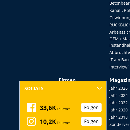
Betonbear
Kanal-, Ro
Gewinnung
RÜCKBLICK
Arbeitssic
OEM / Masc
Instandha
Abbruchtec
IT am Bau
Interview´
Firmen
Magazi
Hersteller, Händler,
Jahr 2026
SOCIALS
Vermieter
Jahr 2024
Messen, Seminare,
Jahr 2022
33,6K
Folgen
Follower
Kongresse
Jahr 2020
Verbände
Jahr 2018
10,2K
Folgen
Follower
Startup
Sonderver