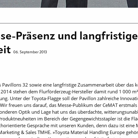
se-Präsenz und langfristige
eit
06. September 2013
es Pavillons 32 sowie eine langfristige Zusammenarbeit über da
 2014 stehen dem Flurförderzeug-Hersteller damit rund 1 000 m²
ng. Unter der Toyota-Flagge soll der Pavillon zahlreiche Innovat
»Wir freuen uns darauf, das Messe-Publikum der CeMAT erstmals 
onderen Optik und Lage hat uns das überdachte, witterungsunabh
 Produktneuheiten im Bereich der Gegengewichtsstapler ist die Fl
chorientierte Gespräche mit unseren Kunden, denn dazu ist eine 
Marketing & Sales TMHE. »Toyota Material Handling Europe gehör