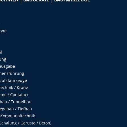
CHINEN | BAUGERÄTE | BAUFAHRZEUGE
e
Zone
al
ung
ausgabe
mensführung
Nutzfahrzeuge
echnik / Krane
me / Container
fbau / Tunnelbau
egebau / Tiefbau
 Kommunaltechnik
chalung / Gerüste / Beton)