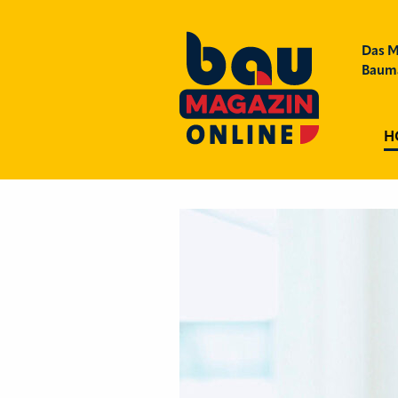
Das M
Bauma
H