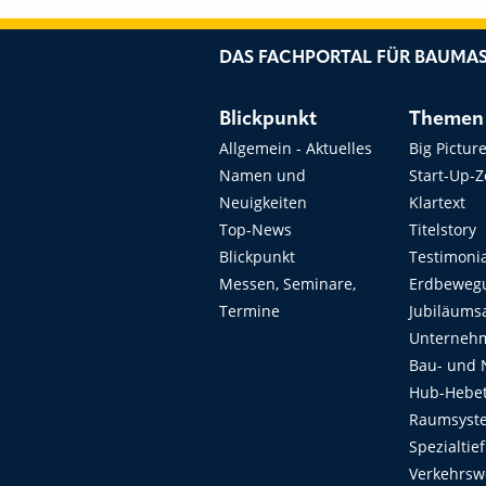
DAS FACHPORTAL FÜR BAUMAS
Blickpunkt
Themen
Allgemein - Aktuelles
Big Pictur
Namen und
Start-Up-
Neuigkeiten
Klartext
Top-News
Titelstory
Blickpunkt
Testimoni
Messen, Seminare,
Erdbeweg
Termine
Jubiläums
Unterneh
Bau- und 
Hub-Hebet
Raumsyste
Spezialtie
Verkehrsw