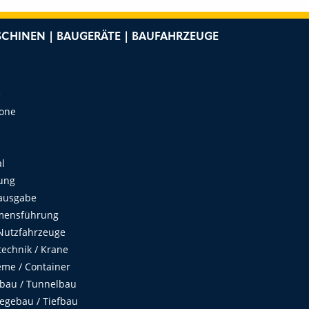
CHINEN | BAUGERÄTE | BAUFAHRZEUGE
e
Zone
al
ung
ausgabe
mensführung
Nutzfahrzeuge
echnik / Krane
me / Container
fbau / Tunnelbau
egebau / Tiefbau