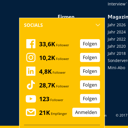
Interview´
Firmen
Magazi
Hersteller, Händler,
Jahr 2026
SOCIALS
Vermieter
Jahr 2024
Messen, Seminare,
Jahr 2022
33,6K
Folgen
Follower
Kongresse
Jahr 2020
Verbände
Jahr 2018
10,2K
Folgen
Follower
Startup
Sonderver
Mini-Abo
4,8K
Folgen
Follower
28,7K
Folgen
Follower
123
Folgen
Follower
21K
Anmelden
Empfänger
Datenschutz
Impressum
© 2017 