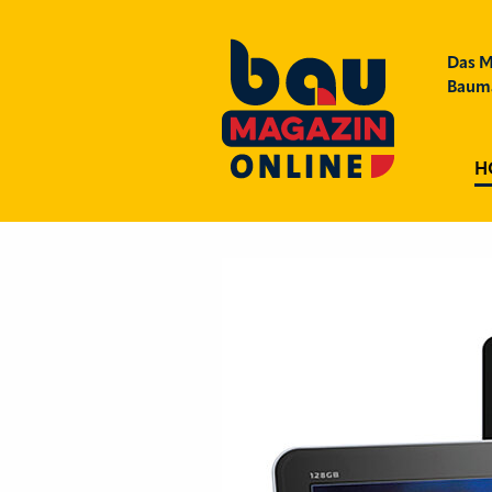
Das M
Bauma
H