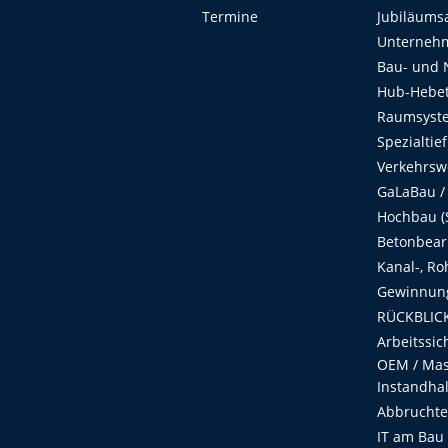
Termine
Jubiläums
Unterneh
Bau- und 
Hub-Hebet
Raumsyste
Spezialtie
Verkehrsw
GaLaBau /
Hochbau (S
Betonbear
Kanal-, Ro
Gewinnung
RÜCKBLICK
Arbeitssic
OEM / Masc
Instandha
Abbruchtec
IT am Bau