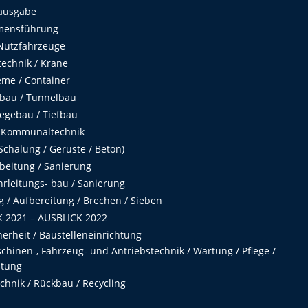
ausgabe
mensführung
Nutzfahrzeuge
echnik / Krane
me / Container
fbau / Tunnelbau
egebau / Tiefbau
 Kommunaltechnik
chalung / Gerüste / Beton)
beitung / Sanierung
hrleitungs- bau / Sanierung
 / Aufbereitung / Brechen / Sieben
 2021 – AUSBLICK 2022
herheit / Baustelleneinrichtung
hinen-, Fahrzeug- und Antriebstechnik / Wartung / Pflege /
ltung
hnik / Rückbau / Recycling