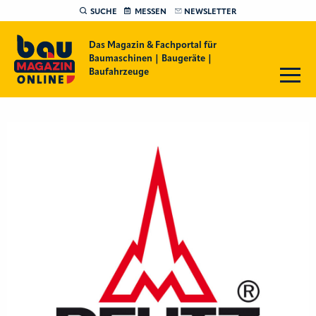
SUCHE
MESSEN
NEWSLETTER
Das Magazin & Fachportal für
Baumaschinen | Baugeräte |
Baufahrzeuge