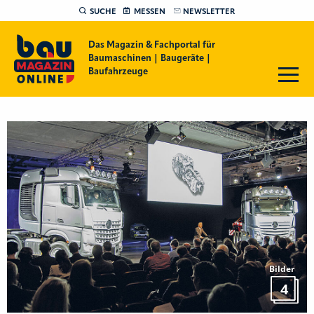
SUCHE
MESSEN
NEWSLETTER
Das Magazin & Fachportal für
Baumaschinen | Baugeräte |
Baufahrzeuge
Bilder
4