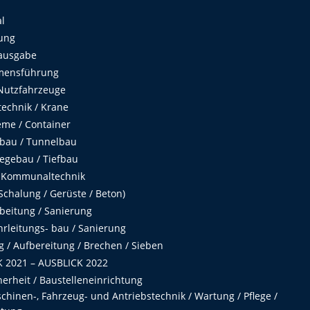
al
ung
ausgabe
mensführung
Nutzfahrzeuge
echnik / Krane
me / Container
fbau / Tunnelbau
egebau / Tiefbau
 Kommunaltechnik
chalung / Gerüste / Beton)
beitung / Sanierung
hrleitungs- bau / Sanierung
 / Aufbereitung / Brechen / Sieben
 2021 – AUSBLICK 2022
herheit / Baustelleneinrichtung
hinen-, Fahrzeug- und Antriebstechnik / Wartung / Pflege /