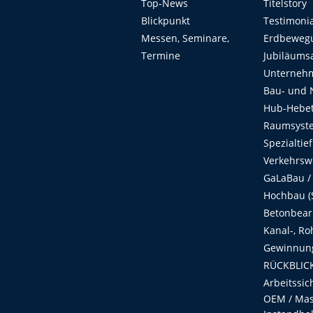
Top-News
Titelstory
Blickpunkt
Testimoni
Messen, Seminare,
Erdbeweg
Termine
Jubiläums
Unterneh
Bau- und 
Hub-Hebet
Raumsyste
Spezialtie
Verkehrsw
GaLaBau /
Hochbau (S
Betonbear
Kanal-, Ro
Gewinnung
RÜCKBLICK
Arbeitssic
OEM / Masc