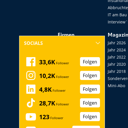
Instandha
Abbruchtec
IT am Bau
Interview´
Firmen
Magazi
Hersteller, Händler,
Jahr 2026
SOCIALS
Vermieter
Jahr 2024
Messen, Seminare,
Jahr 2022
33,6K
Folgen
Follower
Kongresse
Jahr 2020
Verbände
Jahr 2018
10,2K
Folgen
Follower
Startup
Sonderver
Mini-Abo
4,8K
Folgen
Follower
28,7K
Folgen
Follower
123
Folgen
Follower