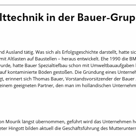
lttechnik in der Bauer-Gru
nd Ausland tätig. Was sich als Erfolgsgeschichte darstellt, hatte 
it Altlasten auf Baustellen – heraus entwickelt. Ehe 1990 die B
urde, hatte Bauer Spezialtiefbau schon mit Umweltbauaufgabe
 auf kontaminierte Böden gestoßen. Die Gründung eines Untern
gt, erinnert sich Thomas Bauer, Vorstandsvorsitzender der Bauer
einem geeigneten Partner, den man im holländischen Unterneh
e von Mourik längst übernommen, geführt wird das Unternehmen 
eter Hingott bilden aktuell die Geschäftsführung des Mutterunt