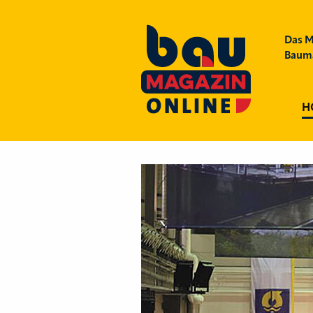
Das M
Bauma
H