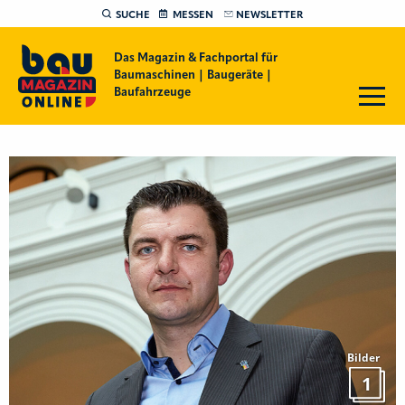
SUCHE
MESSEN
NEWSLETTER
Das Magazin & Fachportal für
Baumaschinen | Baugeräte |
Baufahrzeuge
Bilder
1