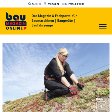
SUCHE
MESSEN
NEWSLETTER
Das Magazin & Fachportal für
Baumaschinen | Baugeräte |
Baufahrzeuge
Bilder
1