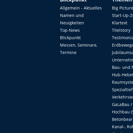
Blickpunkt
Themen
Allgemein - Aktuelles
Big Pictur
Namen und
Start-Up-
Neuigkeiten
Klartext
Top-News
Titelstory
Blickpunkt
Testimoni
Messen, Seminare,
Erdbeweg
Termine
Jubiläums
Unterneh
Bau- und 
Hub-Hebet
Raumsyste
Spezialtie
Verkehrsw
GaLaBau /
Hochbau (S
Betonbear
Kanal-, Ro