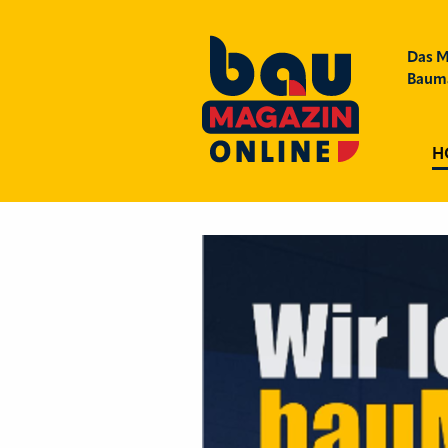
Das M
Bauma
H