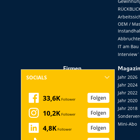
Gewinnung
RÜCKBLICK
Arbeitssic
OEM / Masc
Instandha
Abbruchtec
IT am Bau
Interview´
Firmen
Magazi
Hersteller, Händler,
Jahr 2026
SOCIALS
Vermieter
Jahr 2024
Messen, Seminare,
Jahr 2022
33,6K
Folgen
Follower
Kongresse
Jahr 2020
Verbände
Jahr 2018
10,2K
Folgen
Follower
Startup
Sonderver
Mini-Abo
4,8K
Folgen
Follower