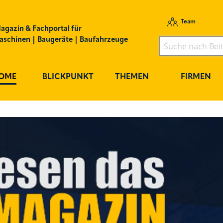
Team
agazin & Fachportal für
schinen | Baugeräte | Baufahrzeuge
OME
BLICKPUNKT
THEMEN
FIRMEN