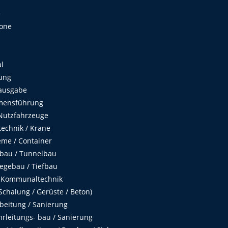
e
Zone
al
ung
ausgabe
mensführung
Nutzfahrzeuge
echnik / Krane
me / Container
fbau / Tunnelbau
egebau / Tiefbau
 Kommunaltechnik
chalung / Gerüste / Beton)
beitung / Sanierung
hrleitungs- bau / Sanierung