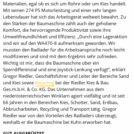
Materialien, egal ob es sich um Rohre oder um Kies handelt.
Mit seinen 274 PS Motorleistung und einer sehr langen
Lebensdauer hat sich das Arbeitsgerät weltweit bewährt. Zu
den Stärken der Baumaschine zählt auch der gehobene
Komfort, die hervorragende Produktivität sowie ihre
Umweltfreundlichkeit und Effizienz. „Durch eine Lageraktion
sind wir auf den WA470-8 aufmerksam geworden. Wir
mussten den Radlader für die Arbeitsansprüche noch leicht
modifizieren und sind mit dem Ergebnis sehr zufrieden.
Wichtig ist mir, dass die Baumaschine über ein
Sperrdifferenzial und eine Joystick-Lenkung verfügt“, erklärt
Gregor Riedler, Geschäftsführer und Leiter der Bereiche Sand
und Kies sowie
Recycling
bei der Riedler Kies & Bau
Ges.m.b.H. & Co. KG. Das Unternehmen aus dem
niederösterreichischen Winklarn agiert vielfältig und ist seit
66 Jahren in den Bereichen Kies, Schotter, Sand, Erdbau,
Abbrucharbeiten, Recycling und Transport tätig. Gregor
Riedler war von den Vorteilen des Radladers überzeugt,
weshalb er die Baumaschine bei Kuhn erworben hat.
GUT AUSGERÜSTET