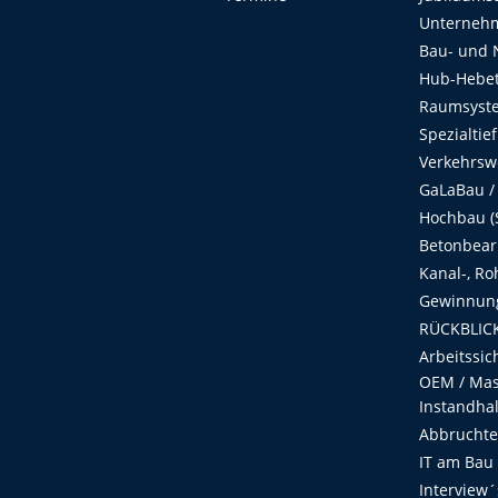
Unterneh
Bau- und 
Hub-Hebet
Raumsyste
Spezialtie
Verkehrsw
GaLaBau /
Hochbau (S
Betonbear
Kanal-, Ro
Gewinnung
RÜCKBLICK
Arbeitssic
OEM / Masc
Instandha
Abbruchtec
IT am Bau
Interview´