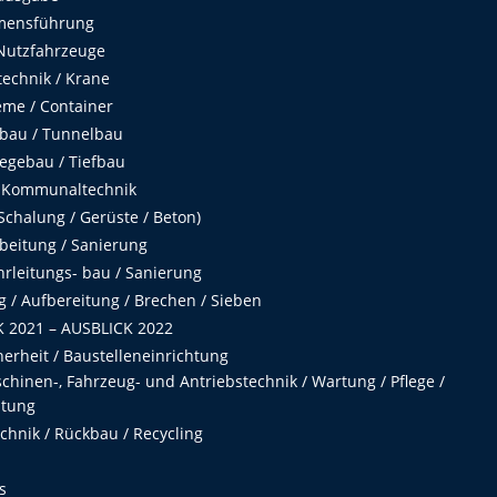
mensführung
Nutzfahrzeuge
echnik / Krane
me / Container
fbau / Tunnelbau
egebau / Tiefbau
 Kommunaltechnik
chalung / Gerüste / Beton)
beitung / Sanierung
hrleitungs- bau / Sanierung
 / Aufbereitung / Brechen / Sieben
 2021 – AUSBLICK 2022
herheit / Baustelleneinrichtung
hinen-, Fahrzeug- und Antriebstechnik / Wartung / Pflege /
ltung
hnik / Rückbau / Recycling
s