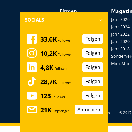
Firmen
Magazi
Hersteller, Händler,
Jahr 2026
SOCIALS
Vermieter
Jahr 2024
Messen, Seminare,
Jahr 2022
33,6K
Folgen
Follower
Kongresse
Jahr 2020
Verbände
Jahr 2018
10,2K
Folgen
Follower
Startup
Sonderver
Mini-Abo
4,8K
Folgen
Follower
28,7K
Folgen
Follower
123
Folgen
Follower
21K
Anmelden
Empfänger
Datenschutz
Impressum
© 2017 