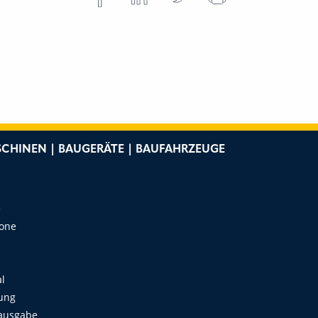
CHINEN | BAUGERÄTE | BAUFAHRZEUGE
e
Zone
al
ung
ausgabe