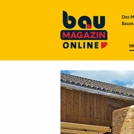
Das M
Bauma
H