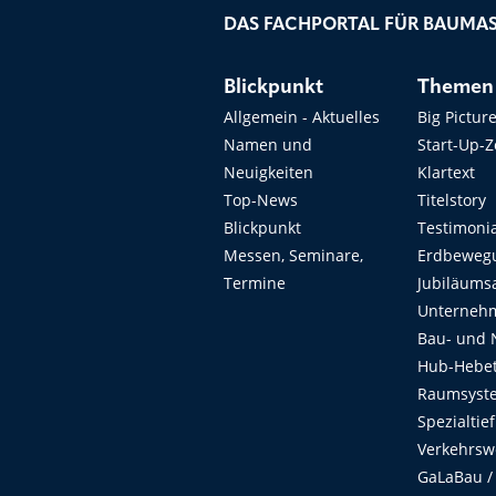
DAS FACHPORTAL FÜR BAUMAS
Blickpunkt
Themen
Allgemein - Aktuelles
Big Pictur
Namen und
Start-Up-
Neuigkeiten
Klartext
Top-News
Titelstory
Blickpunkt
Testimoni
Messen, Seminare,
Erdbeweg
Termine
Jubiläums
Unterneh
Bau- und 
Hub-Hebet
Raumsyste
Spezialtie
Verkehrsw
GaLaBau /