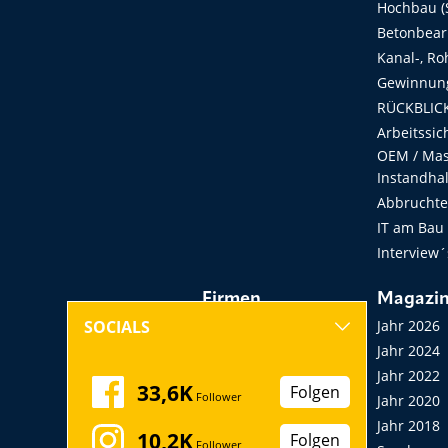
Hochbau (S
Betonbear
Kanal-, Ro
Gewinnung
RÜCKBLICK
Arbeitssic
OEM / Masc
Instandha
Abbruchtec
IT am Bau
Interview´
Firmen
Magazi
Hersteller, Händler,
Jahr 2026
SOCIALS
Vermieter
Jahr 2024
Messen, Seminare,
Jahr 2022
33,6K
Folgen
Follower
Kongresse
Jahr 2020
Verbände
Jahr 2018
10,2K
Folgen
Follower