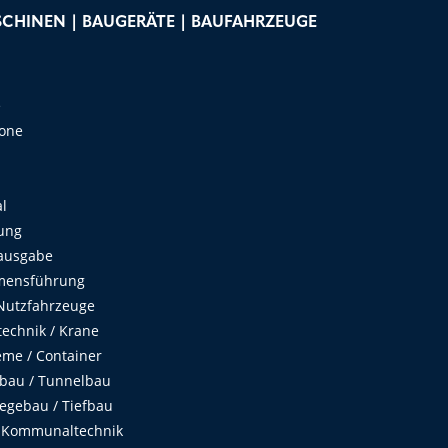
CHINEN | BAUGERÄTE | BAUFAHRZEUGE
e
Zone
al
ung
ausgabe
mensführung
Nutzfahrzeuge
echnik / Krane
me / Container
fbau / Tunnelbau
egebau / Tiefbau
 Kommunaltechnik