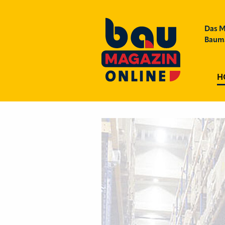
Das M
Bauma
H