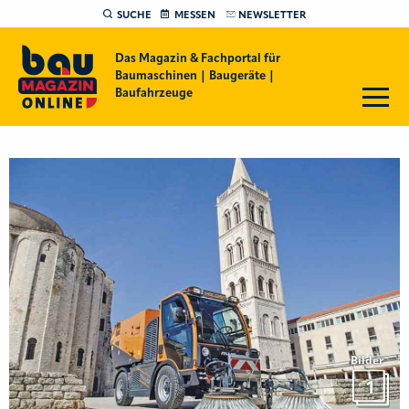
SUCHE
MESSEN
NEWSLETTER
Das Magazin & Fachportal für
Baumaschinen | Baugeräte |
Baufahrzeuge
Bilder
1