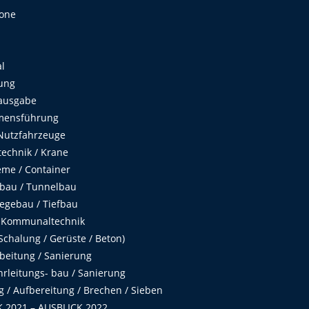
Zone
al
ung
ausgabe
mensführung
Nutzfahrzeuge
echnik / Krane
me / Container
fbau / Tunnelbau
egebau / Tiefbau
 Kommunaltechnik
chalung / Gerüste / Beton)
beitung / Sanierung
hrleitungs- bau / Sanierung
 / Aufbereitung / Brechen / Sieben
 2021 – AUSBLICK 2022