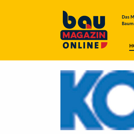
Das M
Bauma
H