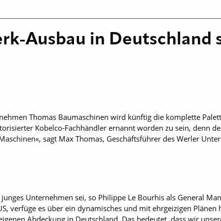
k-Ausbau in Deutschland s
rnehmen Thomas Baumaschinen wird künftig die komplette Palet
utorisierter Kobelco-Fachhändler ernannt worden zu sein, denn der
er Maschinen«, sagt Max Thomas, Geschäftsführer des Werler Unt
nges Unternehmen sei, so Philippe Le Bourhis als General Manag
, verfüge es über ein dynamisches und mit ehrgeizigen Plänen 
igenen Abdeckung in Deutschland. Das bedeutet, dass wir unsere