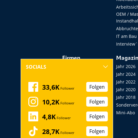
Arbeitssic
OEM / Masc
Instandha
Abbruchtec
IT am Bau
Interview´
Firmen
Magazi
Hersteller, Händler,
Jahr 2026
SOCIALS
Vermieter
Jahr 2024
Messen, Seminare,
Jahr 2022
33,6K
Folgen
Follower
Kongresse
Jahr 2020
Verbände
Jahr 2018
10,2K
Folgen
Follower
Startup
Sonderver
Mini-Abo
4,8K
Folgen
Follower
28,7K
Folgen
Follower