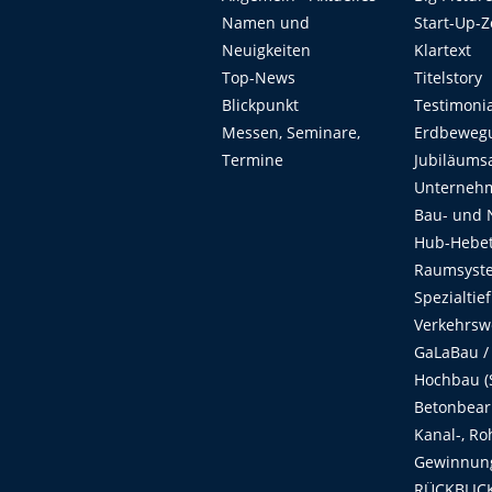
Namen und
Start-Up-
Neuigkeiten
Klartext
Top-News
Titelstory
Blickpunkt
Testimoni
Messen, Seminare,
Erdbeweg
Termine
Jubiläums
Unterneh
Bau- und 
Hub-Hebet
Raumsyste
Spezialtie
Verkehrsw
GaLaBau /
Hochbau (S
Betonbear
Kanal-, Ro
Gewinnung
RÜCKBLICK