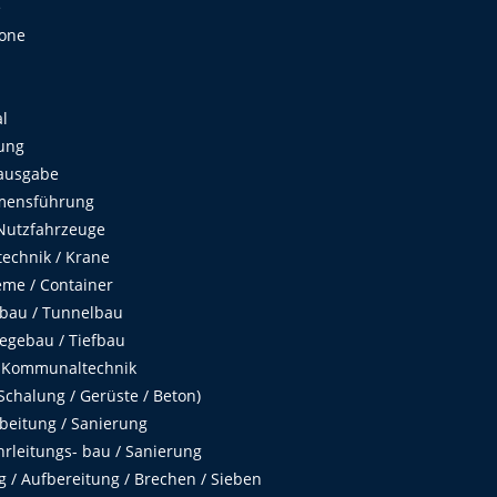
e
Zone
al
ung
ausgabe
mensführung
Nutzfahrzeuge
echnik / Krane
me / Container
fbau / Tunnelbau
egebau / Tiefbau
 Kommunaltechnik
chalung / Gerüste / Beton)
beitung / Sanierung
hrleitungs- bau / Sanierung
 / Aufbereitung / Brechen / Sieben