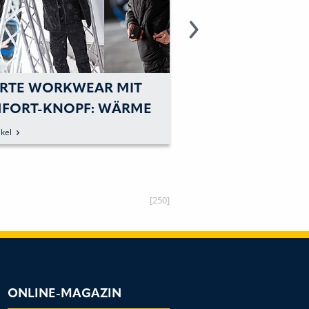
RTE WORKWEAR MIT
MEHR MOBILITÄT 
FORT-KNOPF: WÄRME
BODENNAHEN AR
KÄLTE AUS
kel
zum Artikel
[250]
ONLINE-MAGAZIN