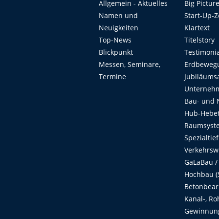
Allgemein - Aktuelles
Big Pictur
Namen und
Start-Up-
Neuigkeiten
Klartext
Top-News
Titelstory
Blickpunkt
Testimoni
Messen, Seminare,
Erdbeweg
Termine
Jubiläums
Unterneh
Bau- und 
Hub-Hebet
Raumsyste
Spezialtie
Verkehrsw
GaLaBau /
Hochbau (S
Betonbear
Kanal-, Ro
Gewinnung