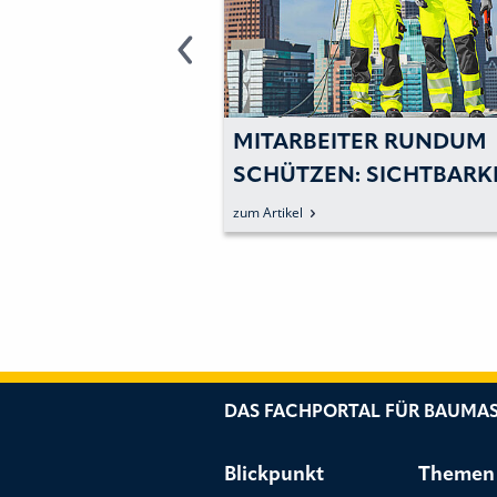
IN FÜR
MITARBEITER RUNDUM
KERINNEN
SCHÜTZEN: SICHTBARKE
HITZE- UND UV-SCHUT
zum Artikel
VEREINT
DAS FACHPORTAL FÜR BAUMAS
Blickpunkt
Themen