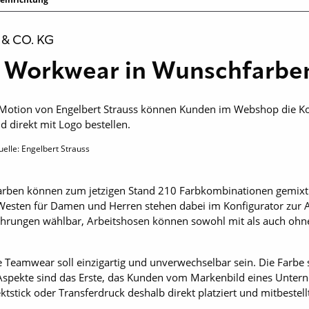
& CO. KG
ur Workwear in Wunschfarb
Motion von Engelbert Strauss können Kunden im Webshop die Ko
 direkt mit Logo bestellen.
uelle: Engelbert Strauss
farben können zum jetzigen Stand 210 Farbkombinationen gemixt
-Westen für Damen und Herren stehen dabei im Konfigurator zur
ührungen wählbar, Arbeitshosen können sowohl mit als auch ohne
lle Teamwear soll einzigartig und unverwechselbar sein. Die Farbe
 Aspekte sind das Erste, das Kunden vom Markenbild eines Unt
ktstick oder Transferdruck deshalb direkt platziert und mitbestel