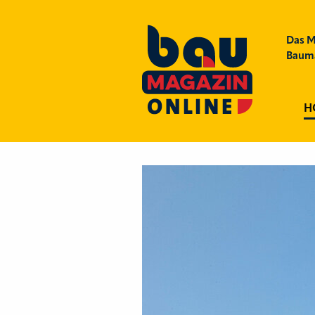
Das M
Bauma
H