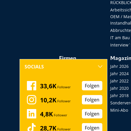
RÜCKBLICK
Arbeitssic
OEM / Masc
Instandha
Abbruchtec
IT am Bau
Interview´
Firmen
Magazi
Hersteller, Händler,
Jahr 2026
SOCIALS
Vermieter
Jahr 2024
Messen, Seminare,
Jahr 2022
33,6K
Folgen
Follower
Kongresse
Jahr 2020
Verbände
Jahr 2018
10,2K
Folgen
Follower
Startup
Sonderver
Mini-Abo
4,8K
Folgen
Follower
28,7K
Folgen
Follower