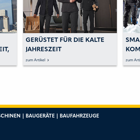
GERÜSTET FÜR DIE KALTE
SMA
IT,
JAHRESZEIT
KOM
Z
AN, 
zum Artikel
zum Arti
CHINEN | BAUGERÄTE | BAUFAHRZEUGE