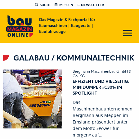
SUCHE
MESSEN
NEWSLETTER
Das Magazin & Fachportal für
Baumaschinen | Baugeräte |
Baufahrzeuge
GALABAU / KOMMUNALTECHNIK
Bergmann Maschinenbau GmbH &
Co. KG
EFFIZIENT UND VIELSEITIG:
MINIDUMPER »C301« IM
SPOTLIGHT
Das
Maschinenbauunternehmen
Bergmann aus Meppen im
Emsland präsentiert unter
dem Motto »Power für
morgen« auf…