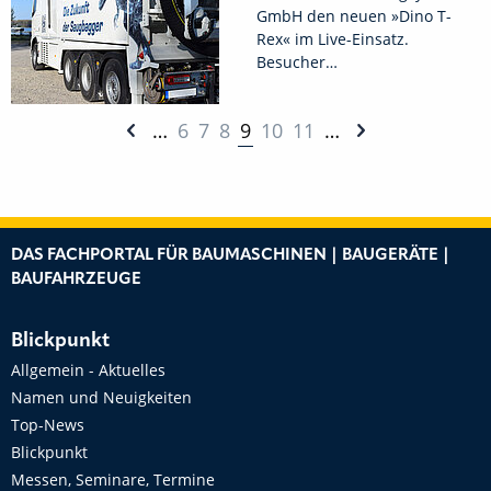
GmbH den neuen »Dino T-
Rex« im Live-Einsatz.
Besucher…
…
6
7
8
9
10
11
…
DAS FACHPORTAL FÜR BAUMASCHINEN | BAUGERÄTE |
BAUFAHRZEUGE
Blickpunkt
Allgemein - Aktuelles
Namen und Neuigkeiten
Top-News
Blickpunkt
Messen, Seminare, Termine