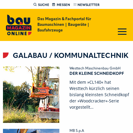
SUCHE
MESSEN
NEWSLETTER
Das Magazin & Fachportal für
Baumaschinen | Baugeräte |
Baufahrzeuge
GALABAU / KOMMUNALTECHNIK
Westtech Maschinenbau GmbH
DER KLEINE SCHNEIDKOPF
Mit dem »CL140« hat
Westtech kürzlich seinen
bislang kleinsten Schneidkopf
der »Woodcracker«-Serie
vorgestellt…
MB S.p.A