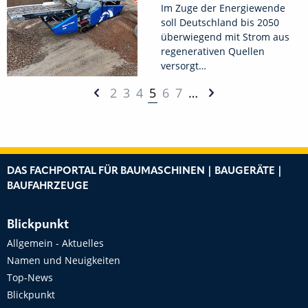
Im Zuge der Energiewende
soll Deutschland bis 2050
überwiegend mit Strom aus
regenerativen Quellen
versorgt…
2
3
4
5
6
7
…
DAS FACHPORTAL FÜR BAUMASCHINEN | BAUGERÄTE |
BAUFAHRZEUGE
Blickpunkt
Allgemein - Aktuelles
Namen und Neuigkeiten
Top-News
Blickpunkt