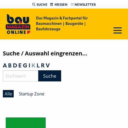
SUCHE
MESSEN
NEWSLETTER
Das Magazin & Fachportal für
Baumaschinen | Baugeräte |
Baufahrzeuge
Suche / Auswahl eingrenzen...
A
B
D
E
G
I
K
L
R
V
Suche
Alle
Startup Zone