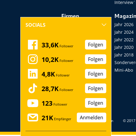
Interview´
Firmen
Magazi
Hersteller, Händler,
Jahr 2026
SOCIALS
Vermieter
Jahr 2024
Messen, Seminare,
Jahr 2022
33,6K
Folgen
Follower
Kongresse
Jahr 2020
Verbände
Jahr 2018
10,2K
Folgen
Follower
Startup
Sonderver
Mini-Abo
4,8K
Folgen
Follower
28,7K
Folgen
Follower
123
Folgen
Follower
21K
Anmelden
Empfänger
Datenschutz
Impressum
© 2017 