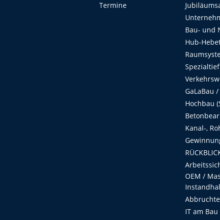
Termine
Jubiläums
Unterneh
Bau- und 
Hub-Hebet
Raumsyste
Spezialtie
Verkehrsw
GaLaBau /
Hochbau (S
Betonbear
Kanal-, Ro
Gewinnung
RÜCKBLICK
Arbeitssic
OEM / Masc
Instandha
Abbruchtec
IT am Bau