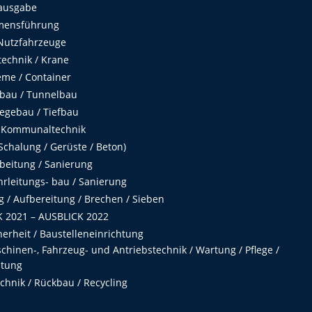
ausgabe
mensführung
Nutzfahrzeuge
echnik / Krane
me / Container
fbau / Tunnelbau
egebau / Tiefbau
 Kommunaltechnik
chalung / Gerüste / Beton)
beitung / Sanierung
hrleitungs- bau / Sanierung
 / Aufbereitung / Brechen / Sieben
 2021 – AUSBLICK 2022
herheit / Baustelleneinrichtung
hinen-, Fahrzeug- und Antriebstechnik / Wartung / Pflege /
ltung
hnik / Rückbau / Recycling