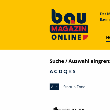
Das M
Bauma
H
Suche / Auswahl eingrenz
A
C
D
Q
R
S
Alle
Startup Zone